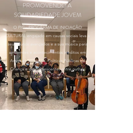
PROMOVENDO A
SOLIDARIEDADE JOVEM
O PIC - PROGRAMA DE INICIAÇÃO
CULTURAL engajado em causas sociais leva a
seus alunos avançados e a sua música para
ambientes e acontecimentos inéditos em
Araguari. Hospitais, Políticas Públicas da
Criança e do Adolescente, entre outras.