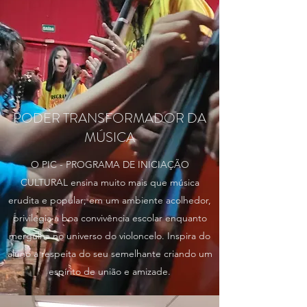
PODER TRANSFORMADOR DA
MÚSICA
O PIC - PROGRAMA DE INICIAÇÃO
CULTURAL ensina muito mais que música
erudita e popular; em um ambiente acolhedor,
privilegia a boa convivência escolar enquanto
mergulha no universo do violoncelo. Inspira do
aluno a respeita do seu semelhante criando um
espírito de união e amizade.