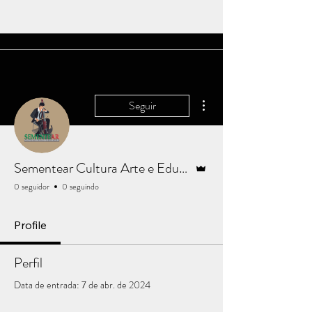
Mais ações
Seguir
Administrador
Sementear Cultura Arte e Educação
0 seguidor
0 seguindo
Profile
Perfil
Data de entrada: 7 de abr. de 2024