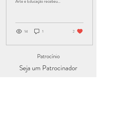
Arte e Educação recebeu
novos alunos para seu curso de
violoncelo em 2024. As...
14
1
2
Patrocínio
Seja um Patrocinador
Apoios e Parcerias